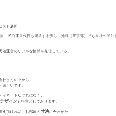
ビスも展開
その後、民泊運営代行も運営する傍ら、池袋（東京都）でも自社の民泊
民泊運
営のリアルな情報を発信している。
。
会社さんの中から、
と嬉しいです。
ディネートだけれはなく、
デザイン
た
も得意としております。
寸法
伝え頂ければ、お部屋の
に合わせた