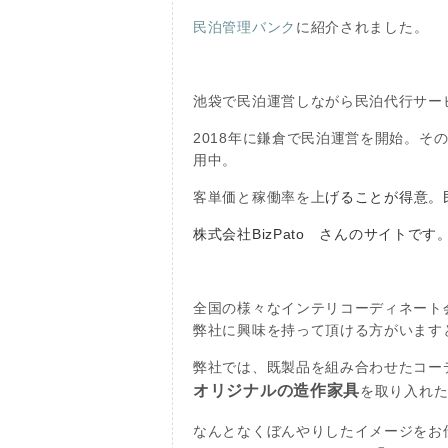
民泊管理バンク
に
紹介されました。
池袋で民泊運営しながら民泊代行サー
2018年に鎌倉で民泊運営を開始。
用中。
客単価と稼働率を上
げることが得意。
株式会社
BizPato さんのサイトです
全国の様々なインテリコーディネート
弊社に興味を持って頂ける方がいます
弊社では、既製品を組み合わせたコー
オリジナルの造作家具
を取り入れ
なんとなくぼんやりしたイメージをお