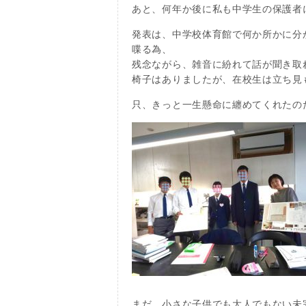
あと、何年か後に私も中学生の保護者
発表は、中学校体育館で何か所かに分
喋る為、
残念ながら、雑音に紛れて話が聞き取
椅子はありましたが、在校生は立ち見
只、きっと一生懸命に纏めてくれたの
まだ、小さな子供でも大人でもない未