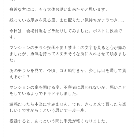
身近な方には、もう大体お誘い出来たかと思います。
残っている厚みを見る度、まだ配りたい気持ちがチラつき…。
今日は、会場付近をビラ配りしてみました。ポストに投函で
す。
マンションのチラシ投函不要！禁止！の文字を見ると心が痛み
ましたが、勇気を持って大丈夫そうな所に入れさせて頂きまし
た。
あのチラシを見て、今頃、ゴミ箱行きか、少しは目を通して貰
えるか！？
マンションの扉を開ける度、不審者に思われないか、悪いこと
をしているようでドキドキしました。
迷惑だったら本当にすみません。でも、きっと来て貰ったら楽
しい！ですから！という思いで一歩一歩。
投函すると、あっという間に手元が軽くなりました。