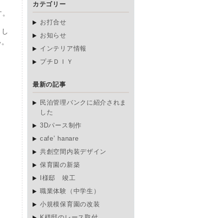
カテゴリー
す。
お打合せ
とし
お知らせ
い。
インテリア情報
プチＤＩＹ
最新の記事
民泊管理バンクに紹介されま
した
3Dパース制作
cafe’ hanare
共創空間内装デザイン
保育園の新築
I様邸 竣工
職業体験（中学生）
小規模保育園の改装
K様邸のレース取付