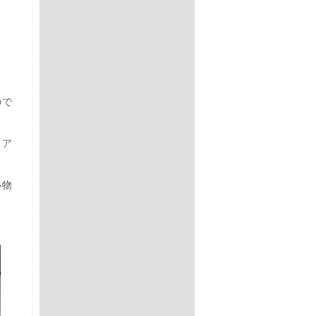
ので
、ア
小物