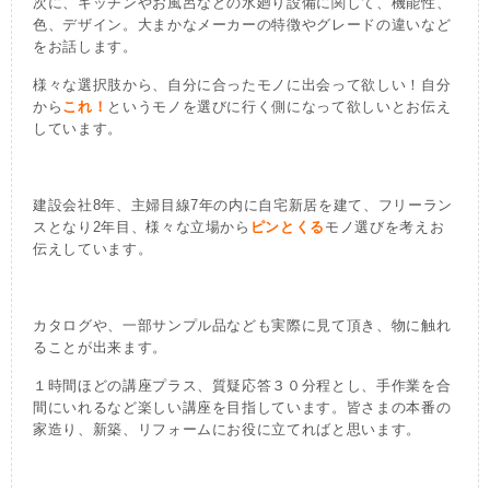
次に、キッチンやお風呂などの水廻り設備に関して、機能性、
色、デザイン。大まかなメーカーの特徴やグレードの違いなど
をお話します。
様々な選択肢から、自分に合ったモノに出会って欲しい！自分
から
これ
！
というモノを選びに行く側になって欲しいとお伝え
しています。
建設会社8年、主婦目線7年の内に自宅新居を建て、フリーラン
スとなり2年目、様々な立場から
ピンとくる
モノ選びを考えお
伝えしています。
カタログや、一部サンプル品なども実際に見て頂き、物に触れ
ることが出来ます。
１時間ほどの講座プラス、質疑応答３０分程とし、手作業を合
間にいれるなど楽しい講座を目指しています。皆さまの本番の
家造り、新築、リフォームにお役に立てればと思います。