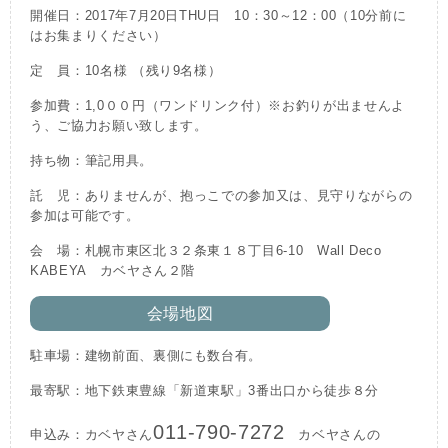
開催日：2017年7月20日THU日 10：30～12：00（10分前に
はお集まりください）
定 員：10名様 （残り9名様）
参加費：1,0００円（ワンドリンク付）※お釣りが出ませんよ
う、ご協力お願い致します。
持ち物：筆記用具。
託 児：ありませんが、抱っこでの参加又は、見守りながらの
参加は可能です。
会 場：札幌市東区北３２条東１８丁目6-10 Wall Deco
KABEYA カベヤさん２階
会場地図
駐車場：建物前面、裏側にも数台有。
最寄駅：地下鉄東豊線「新道東駅」3番出口から徒歩８分
011-790-7272
申込み：カベヤさん
カベヤさんの