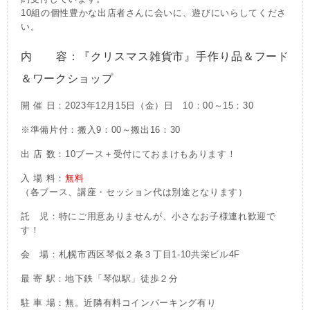
10組の個性豊かな出店者さんに会いに、遊びにいらしてくださ
い。
内 容：『クリスマス雑貨市』手作り品＆フード
＆ワークショップ
開 催 日：2023年12月15日（金）日 10：00～15：30
※準備片付：搬入9：00～搬出16：30
出 店 数：10ブース＋受付にておまけもあります！
入 場 料：
無料
（各ブース、講座・セッション代は別途となります）
託 児：特にご用意ありませんが、小さなお子様連れ歓迎で
す！
会 場：札幌市西区琴似２条３丁目1-10共栄ビル4F
最 寄 駅：地下鉄「琴似駅」徒歩２分
駐 車 場：無。近隣有料コインパーキング有り